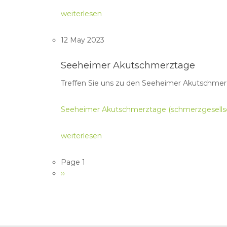
weiterlesen
12 May 2023
Seeheimer Akutschmerztage
Treffen Sie uns zu den Seeheimer Akutschmer
Seeheimer Akutschmerztage (schmerzgesellsc
weiterlesen
Pagination
Page 1
Next
››
page