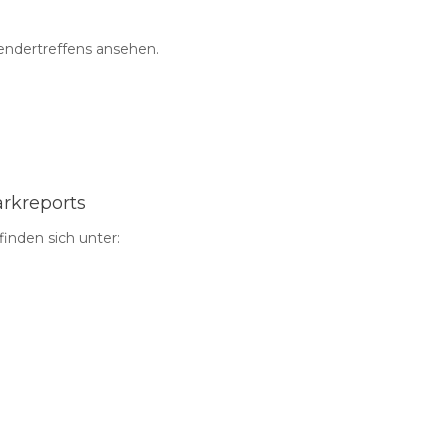
endertreffens ansehen.
rkreports
inden sich unter: