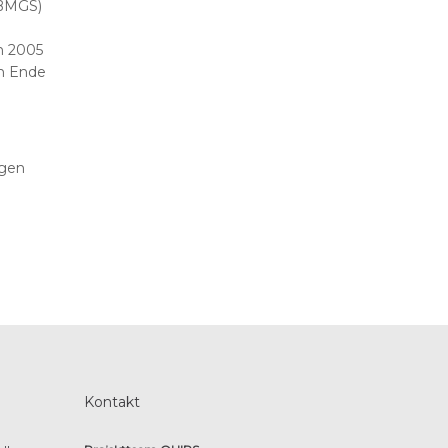
(BMGS)
n 2005
ch Ende
rgen
Kontakt