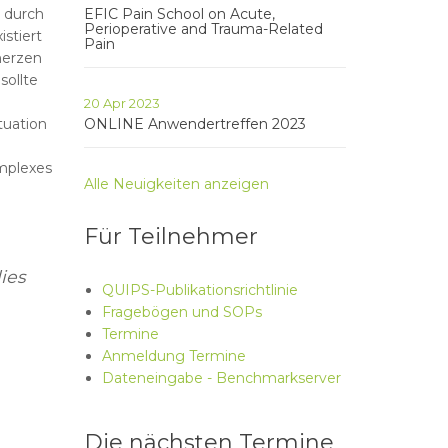
 durch
EFIC Pain School on Acute,
Perioperative and Trauma-Related
stiert
Pain
merzen
sollte
20 Apr 2023
tuation
ONLINE Anwendertreffen 2023
omplexes
Alle Neuigkeiten anzeigen
Für Teilnehmer
ies
QUIPS-Publikationsrichtlinie
Fragebögen und SOPs
Termine
Anmeldung Termine
Dateneingabe - Benchmarkserver
Die nächsten Termine