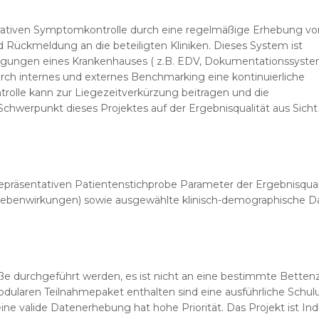
erativen Symptomkontrolle durch eine regelmäßige Erhebung vo
d Rückmeldung an die beteiligten Kliniken. Dieses System ist
gungen eines Krankenhauses ( z.B. EDV, Dokumentationssyste
urch internes und externes Benchmarking eine kontinuierliche
trolle kann zur Liegezeitverkürzung beitragen und die
Schwerpunkt dieses Projektes auf der Ergebnisqualität aus Sicht
epräsentativen Patientenstichprobe Parameter der Ergebnisqual
 Nebenwirkungen) sowie ausgewählte klinisch-demographische D
ße durchgeführt werden, es ist nicht an eine bestimmte Betten
laren Teilnahmepaket enthalten sind eine ausführliche Schul
ne valide Datenerhebung hat hohe Priorität. Das Projekt ist Ind