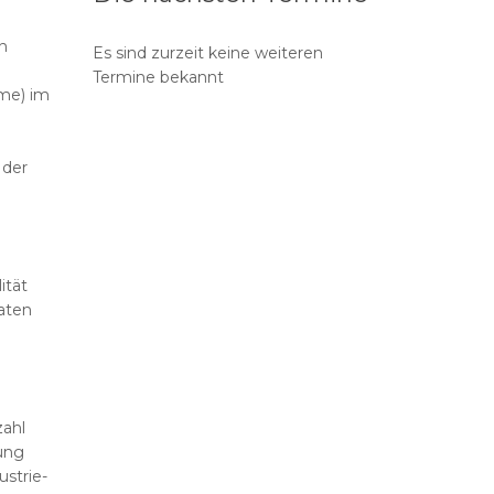
n
Es sind zurzeit keine weiteren
Termine bekannt
me) im
 der
ität
aten
zahl
ung
ustrie-