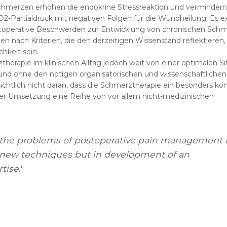
Schmerzen erhöhen die endokrine Stressreaktion und vermindern
2-Partialdruck mit negativen Folgen für die Wundheilung. Es exi
ostoperative Beschwerden zur Entwicklung von chronischen Sch
nach Kriterien, die den derzeitigen Wissenstand reflektieren, 
chkeit sein.
ztherapie im klinischen Alltag jedoch weit von einer optimalen Si
uat und ohne den nötigen organisatorischen und wissenschaftlichen
ichtlich nicht daran, dass die Schmerztherapie ein besonders k
hrer Umsetzung eine Reihe von vor allem nicht-medizinischen
of the problems of postoperative pain management l
 new techniques but in development of an
tise.
"