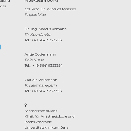
ellung
Projektteam QUIPS
 das
apl. Prof. Dr. Winfried Meissner
Projektleiter
Dr.-Ing. Marcus Komann
IT- Koordinator
Tel.: +49 3641 9323298
Antje Göttermann
Pain Nurse
Tel.: +49 3641 9323354
Claudia Weinmann
Projektmanagerin
Tel.: +49 3641 9323398
Schmerzambulanz
Klinik für Anästhesiologie und
Intensivtherapie
Universitätsklinikum Jena