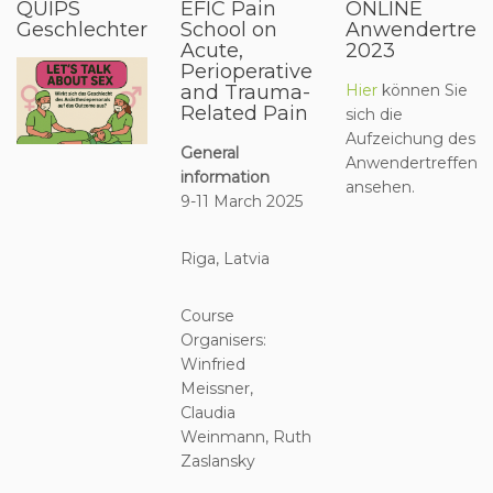
QUIPS
EFIC Pain
ONLINE
Geschlechterstudie
School on
Anwendertreff
Acute,
2023
Perioperative
and Trauma-
Hier
können Sie
Related Pain
sich die
Aufzeichung des
General
Anwendertreffens
information
ansehen.
9-11 March 2025
Riga, Latvia
Course
Organisers:
Winfried
Meissner,
Claudia
Weinmann, Ruth
Zaslansky